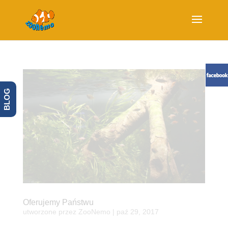
BLOG
Oferujemy Państwu
utworzone przez
ZooNemo
|
paź 29, 2017