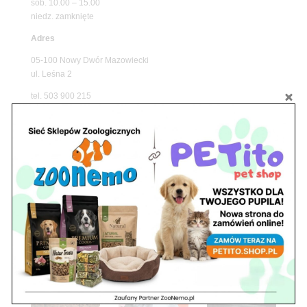
sob. 10.00 – 15.00
niedz. zamknięte
Adres
05-100 Nowy Dwór Mazowiecki
ul. Leśna 2
tel. 503 900 215
Godziny pracy
pon. – piąt. 10.00 – 19.00
sob. 8.00 – 15.00
niedz. zamknięte