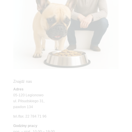
Znajdź nas
Adres
05-120 Legionowo
ul. Piłsudskiego 31,
pawilon 134
tel./fax. 22 784 71 96
Godziny pracy
pon. – piąt. 10.00 – 19.00