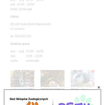
sob. 10.00 – 15.00
niedz. zamknięte
Adres
05-100 Nowy Dwór Mazowiecki
ul. Leśna 2
tel. 503 900 215
Godziny pracy
pon. – piąt. 10.00 – 19.00
sob. 8.00 – 15.00
niedz. zamknięte