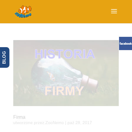
BLOG
Firma
utworzone przez
ZooNemo
|
paź 28, 2017