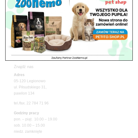
Znajdź nas
Adres
05-120 Legionowo
ul. Piłsudskiego 31,
pawilon 134
tel./fax. 22 784 71 96
Godziny pracy
pon. – piąt. 10.00 – 19.00
sob. 10.00 – 15.00
niedz. zamknięte