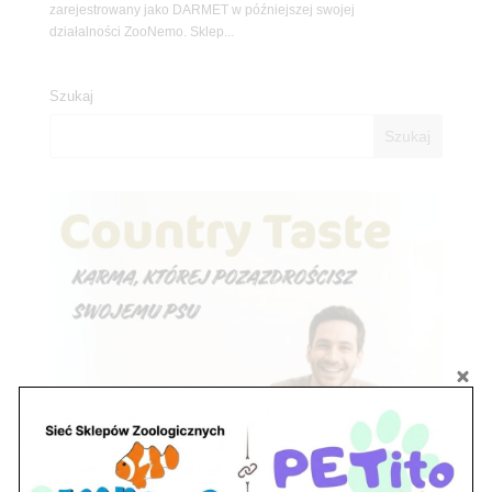
zarejestrowany jako DARMET w późniejszej swojej
działalności ZooNemo. Sklep...
Szukaj