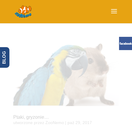
BLOG
Ptaki, gryzonie…
utworzone przez
ZooNemo
|
paź 29, 2017