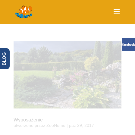
BLOG
Wyposażenie
utworzone przez
ZooNemo
|
paź 29, 2017