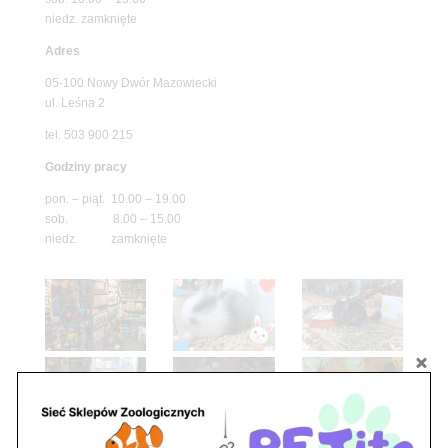
niedz. zamknięte
Adres
05-100 Nowy Dwór Mazowiecki
ul. Leśna 2
tel. 503 900 215
Godziny pracy
pon. – piąt. 10.00 – 19.00
sob. 8.00 – 15.00
niedz. zamknięte