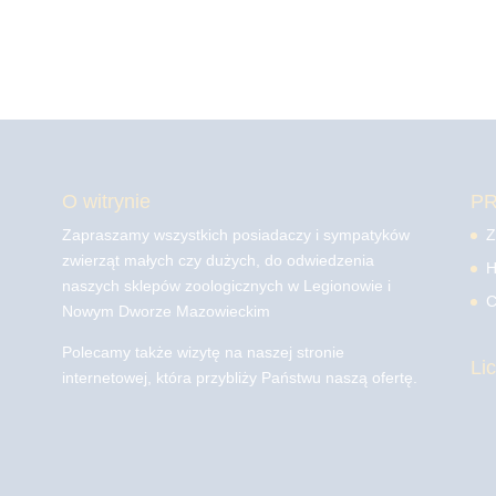
O witrynie
P
Zapraszamy wszystkich posiadaczy i sympatyków
Z
zwierząt małych czy dużych, do odwiedzenia
H
naszych sklepów zoologicznych w Legionowie i
C
Nowym Dworze Mazowieckim
Polecamy także wizytę na naszej stronie
Li
internetowej, która przybliży Państwu naszą ofertę.