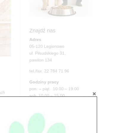
Znajdź nas
Adres
05-120 Legionowo
ul. Piłsudskiego 31,
pawilon 134
tel./fax. 22 784 71 96
Godziny pracy
pon. – piąt. 10.00 – 19.00
ach
sob. 10.00 – 15.00
niedz. zamknięte
Adres
05-100 Nowy Dwór Mazowiecki
ul. Leśna 2