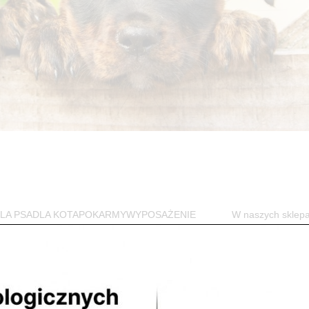
w DLA PSADLA KOTAPOKARMYWYPOSAŻENIE W naszych sklep
jego czworonożnego przyjaciela. Przede...