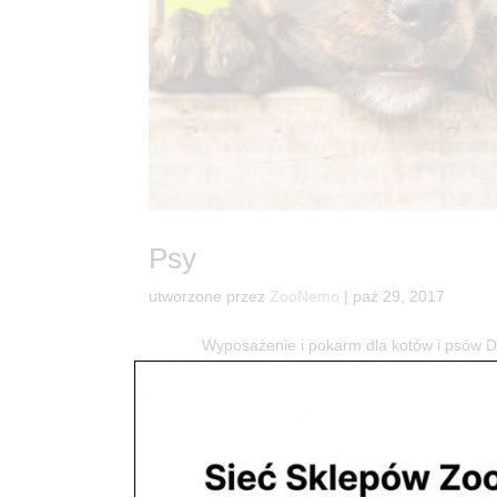
Psy
utworzone przez
ZooNemo
|
paź 29, 2017
Wyposażenie i pokarm dla kotów i psó
dostaniesz wszystko co potrzebne do radości Two