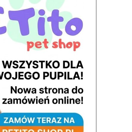
tel. 503 900 215
Godziny pracy
pon. – piąt. 10.00 – 19.00
sob. 8.00 – 15.00
niedz. zamknięte