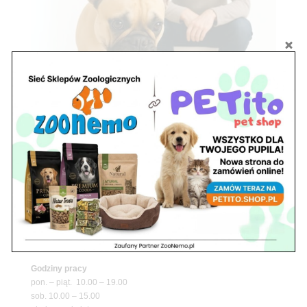
Znajdź nas
Adres
05-120 Legionowo
ul. Piłsudskiego 31,
pawilon 134
tel./fax. 22 784 71 96
Godziny pracy
pon. – piąt. 10.00 – 19.00
sob. 10.00 – 15.00