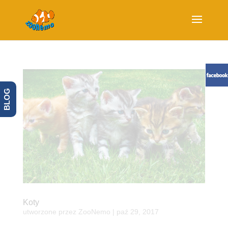
BLOG
Koty
utworzone przez
ZooNemo
|
paź 29, 2017