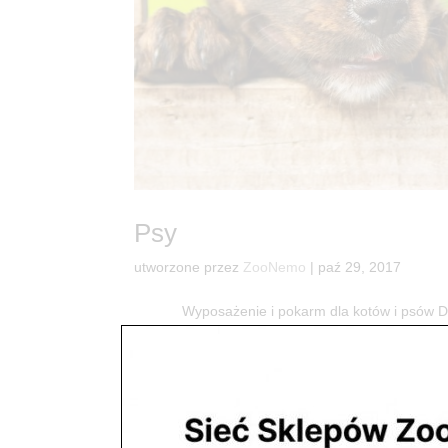
Psy
utworzone przez
ZooNemo
|
paź 29, 2017
Wyposażenie i pokarm dla kotów i psó
dostaniesz wszystko co potrzebne do radości Two