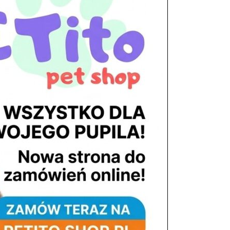
tel. 503 900 215
Godziny pracy
pon. – piąt. 10.00 – 19.00
sob. 8.00 – 15.00
niedz. zamknięte