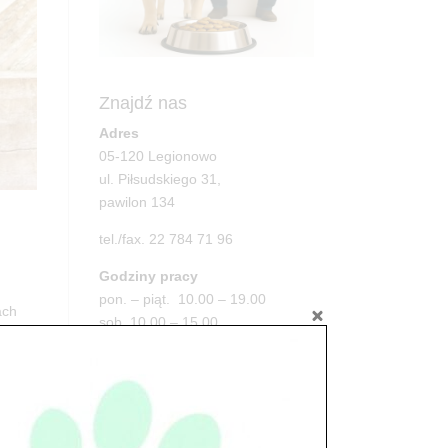
Znajdź nas
Adres
05-120 Legionowo
ul. Piłsudskiego 31,
pawilon 134
tel./fax. 22 784 71 96
Godziny pracy
pon. – piąt. 10.00 – 19.00
ach
sob. 10.00 – 15.00
niedz. zamknięte
Adres
05-100 Nowy Dwór Mazowiecki
ul. Leśna 2