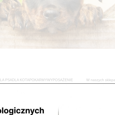
w DLA PSADLA KOTAPOKARMYWYPOSAŻENIE W naszych sklep
jego czworonożnego przyjaciela. Przede...