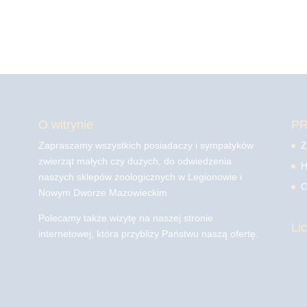
O witrynie
P
Zapraszamy wszystkich posiadaczy i sympatyków
Z
zwierząt małych czy dużych, do odwiedzenia
H
naszych sklepów zoologicznych w Legionowie i
C
Nowym Dworze Mazowieckim
Polecamy także wizytę na naszej stronie
Li
internetowej, która przybliży Państwu naszą ofertę.