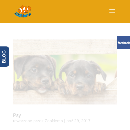
BLOG
Psy
utworzone przez
ZooNemo
|
paź 29, 2017