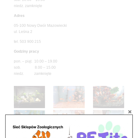
niedz. zamknięte
Adres
05-100 Nowy Dwór Mazowiecki
ul. Leśna 2
tel. 503 900 215
Godziny pracy
pon. – piąt. 10.00 – 19.00
sob. 8.00 – 15.00
niedz. zamknięte