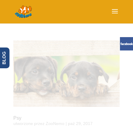
BLOG
Psy
utworzone przez
ZooNemo
|
paź 29, 2017