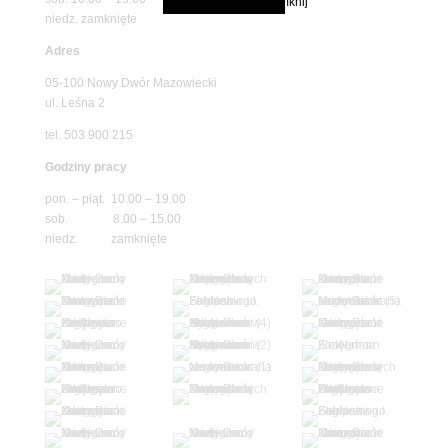
niedz. zamknięte
Adres
05-100 Nowy Dwór Mazowiecki
ul. Leśna 2
tel. 503 900 215
Godziny pracy
pon. – piąt. 10.00 – 19.00
sob. 8.00 – 15.00
niedz. zamknięte