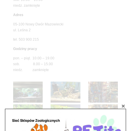
niedz. zamknięte
Adres
05-100 Nowy Dwór Mazowiecki
ul. Leśna 2
tel. 503 900 215
Godziny pracy
pon. – piąt. 10.00 – 19.00
sob. 8.00 – 15.00
niedz. zamknięte