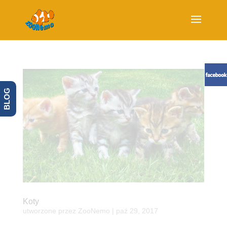
BLOG
Koty
utworzone przez
ZooNemo
|
paź 29, 2017