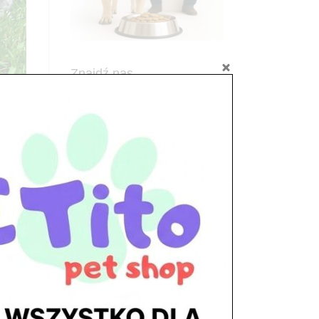
Znajdź nas
Adres
05-120 Legionowo
ul. Piłsudskiego 31,
pawilon 134
tel./fax. 22 784 71 96
Godziny pracy
pon. – piąt. 10.00 – 19.00
pach
sob. 10.00 – 15.00
niedz. zamknięte
Adres
05-100 Nowy Dwór Mazowiecki
ul. Leśna 2