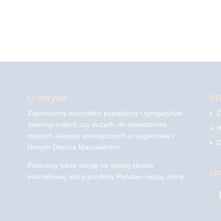
O witrynie
P
Zapraszamy wszystkich posiadaczy i sympatyków
Z
zwierząt małych czy dużych, do odwiedzenia
H
naszych sklepów zoologicznych w Legionowie i
C
Nowym Dworze Mazowieckim
Polecamy także wizytę na naszej stronie
Li
internetowej, która przybliży Państwu naszą ofertę.