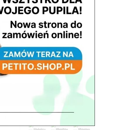
tel. 503 900 215
Godziny pracy
pon. – piąt. 10.00 – 19.00
sob. 8.00 – 15.00
niedz. zamknięte