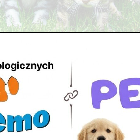
w DLA PSA DLA KOTA POKARMY WYPOSAŻENIE W naszych skle
jego czworonożnego przyjaciela. Przede...