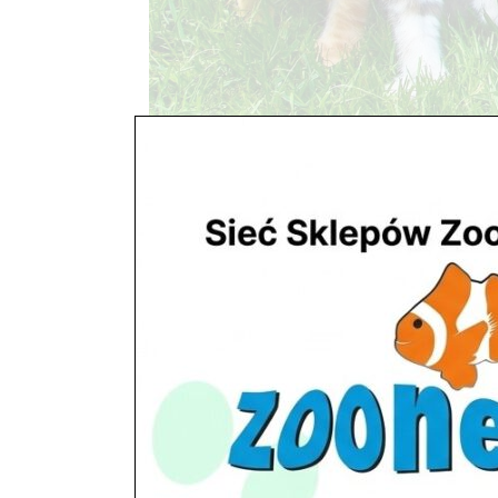
Koty
utworzone przez
ZooNemo
|
paź 29, 2017
Wyposażenie i pokarm dla kotów i psó
dostaniesz wszystko co potrzebne do radości Two