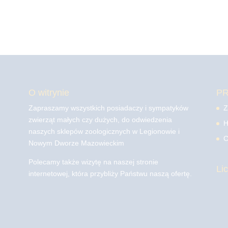
O witrynie
P
Zapraszamy wszystkich posiadaczy i sympatyków
Z
zwierząt małych czy dużych, do odwiedzenia
H
naszych sklepów zoologicznych w Legionowie i
C
Nowym Dworze Mazowieckim
Polecamy także wizytę na naszej stronie
Li
internetowej, która przybliży Państwu naszą ofertę.