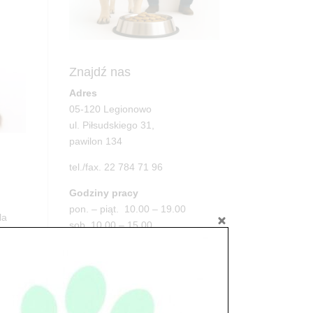
Znajdź nas
Adres
05-120 Legionowo
ul. Piłsudskiego 31,
pawilon 134
tel./fax. 22 784 71 96
Godziny pracy
pon. – piąt. 10.00 – 19.00
la
sob. 10.00 – 15.00
niedz. zamknięte
Adres
05-100 Nowy Dwór Mazowiecki
ul. Leśna 2