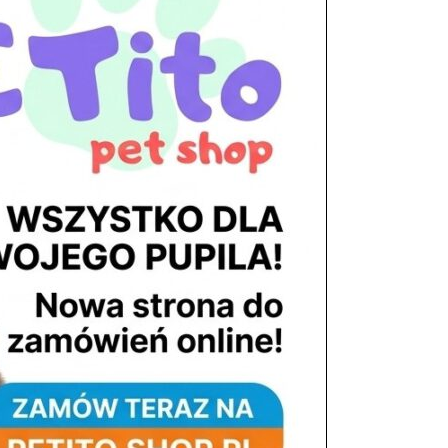
tel. 503 900 215
Godziny pracy
pon. – piąt. 10.00 – 19.00
sob. 8.00 – 15.00
niedz. zamknięte