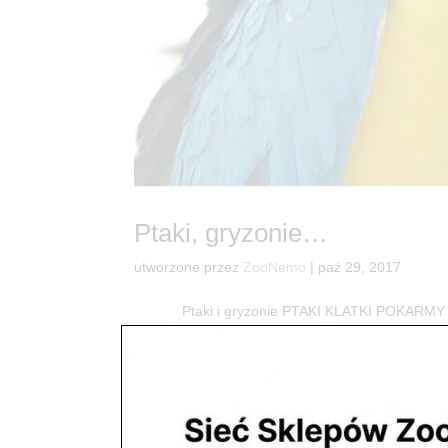
Ptaki, gryzonie…
utworzone przez
ZooNemo
|
paź 29, 2017
Ptaki i gryzonie PTAKI KLATKI POKARMY WYPOS
nich dostaniesz klatki z pełnym wyposażeniem, b