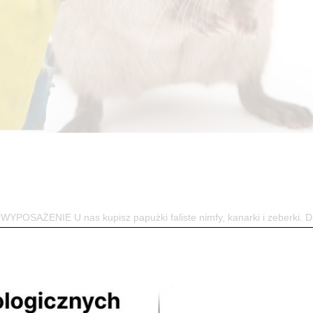
AŻENIE U nas kupisz papużki faliste nimfy, kanarki i zeberki. D
udki lęgowe, pokarmy oraz niezbędne akcesoria do ich hodowli. ...