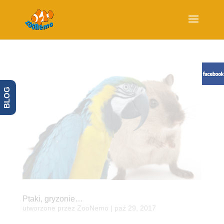
BLOG
Ptaki, gryzonie…
utworzone przez
ZooNemo
|
paź 29, 2017