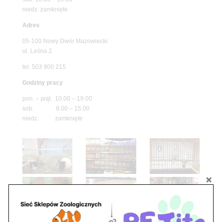
niedz. zamknięte
Adres
05-100 Nowy Dwór Mazowiecki
ul. Leśna 2
tel. 503 900 215
Godziny pracy
pon. – piąt. 10.00 – 19.00
sob. 8.00 – 15.00
niedz. zamknięte