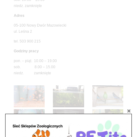
niedz. zamknięte
Adres
05-100 Nowy Dwór Mazowiecki
ul. Leśna 2
tel. 503 900 215
Godziny pracy
pon. – piąt. 10.00 – 19.00
sob. 8.00 – 15.00
niedz. zamknięte