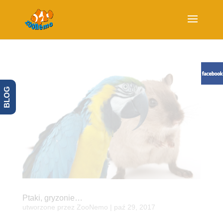
BLOG
Ptaki, gryzonie…
utworzone przez
ZooNemo
|
paź 29, 2017