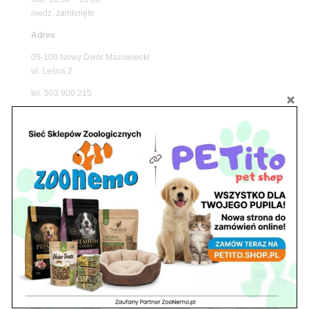
niedz. zamknięte
Adres
05-100 Nowy Dwór Mazowiecki
ul. Leśna 2
tel. 503 900 215
Godziny pracy
pon. – piąt. 10.00 – 19.00
sob. 8.00 – 15.00
niedz. zamknięte