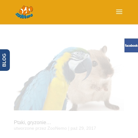
BLOG
Ptaki, gryzonie…
utworzone przez
ZooNemo
|
paź 29, 2017