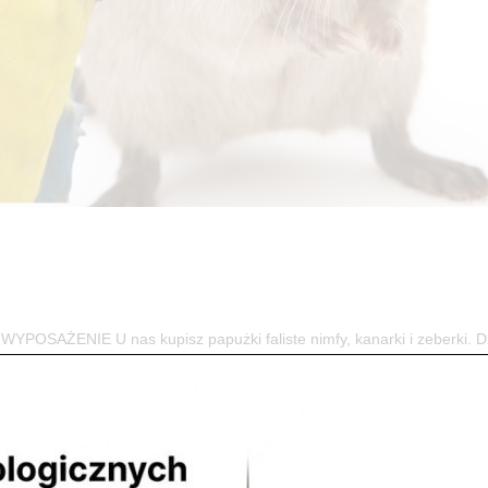
AŻENIE U nas kupisz papużki faliste nimfy, kanarki i zeberki. D
udki lęgowe, pokarmy oraz niezbędne akcesoria do ich hodowli. ...