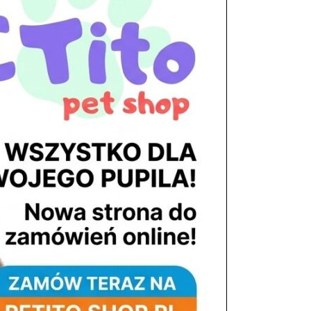
tel. 503 900 215
Godziny pracy
pon. – piąt. 10.00 – 19.00
sob. 8.00 – 15.00
niedz. zamknięte