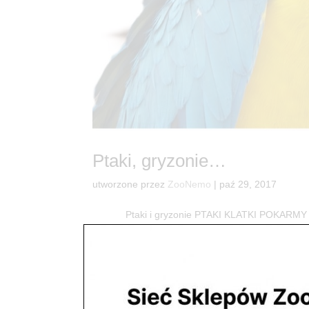
Ptaki, gryzonie…
utworzone przez
ZooNemo
|
paź 29, 2017
Ptaki i gryzonie PTAKI KLATKI POKARMY WYPOS
nich dostaniesz klatki z pełnym wyposażeniem, b