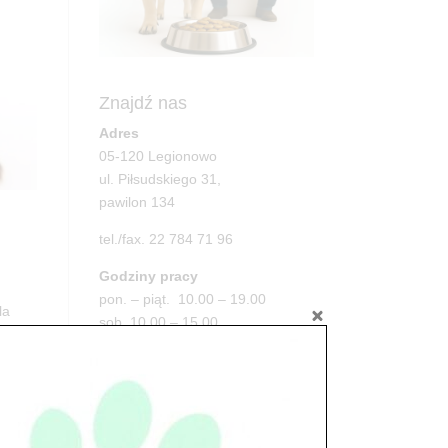
Znajdź nas
Adres
05-120 Legionowo
ul. Piłsudskiego 31,
pawilon 134
tel./fax. 22 784 71 96
Godziny pracy
pon. – piąt. 10.00 – 19.00
la
sob. 10.00 – 15.00
niedz. zamknięte
Adres
05-100 Nowy Dwór Mazowiecki
ul. Leśna 2