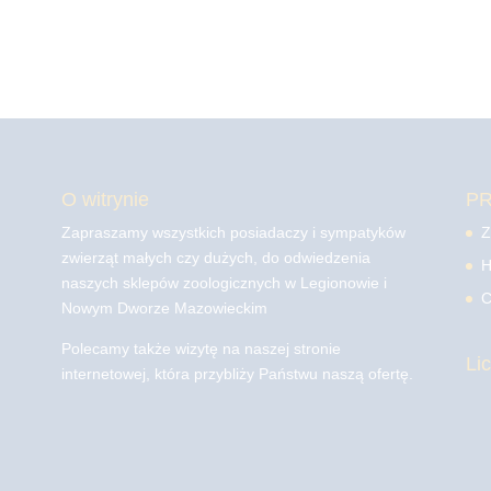
O witrynie
P
Zapraszamy wszystkich posiadaczy i sympatyków
Z
zwierząt małych czy dużych, do odwiedzenia
H
naszych sklepów zoologicznych w Legionowie i
C
Nowym Dworze Mazowieckim
Polecamy także wizytę na naszej stronie
Li
internetowej, która przybliży Państwu naszą ofertę.