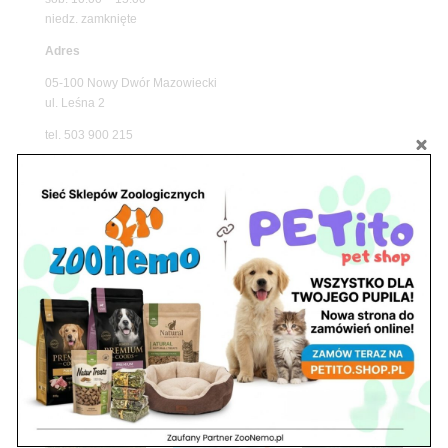
niedz. zamknięte
Adres
05-100 Nowy Dwór Mazowiecki
ul. Leśna 2
tel. 503 900 215
Godziny pracy
pon. – piąt. 10.00 – 19.00
sob. 8.00 – 15.00
niedz. zamknięte