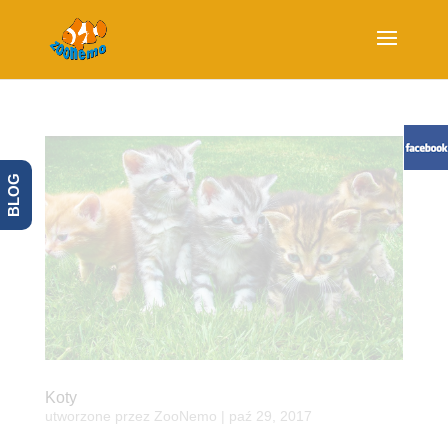
BLOG
Koty
utworzone przez
ZooNemo
|
paź 29, 2017