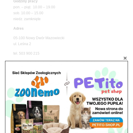
Godziny pracy
pon. – piąt. 10.00 – 19.00
sob. 10.00 – 15.00
niedz. zamknięte
Adres
05-100 Nowy Dwór Mazowiecki
ul. Leśna 2
tel. 503 900 215
Godziny pracy
pon. – piąt. 10.00 – 19.00
sob. 8.00 – 15.00
niedz. zamknięte