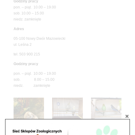
Godziny pracy
pon. – piąt. 10.00 – 19.00
sob. 10.00 – 15.00
niedz. zamknięte
Adres
05-100 Nowy Dwór Mazowiecki
ul. Leśna 2
tel. 503 900 215
Godziny pracy
pon. – piąt. 10.00 – 19.00
sob. 8.00 – 15.00
niedz. zamknięte