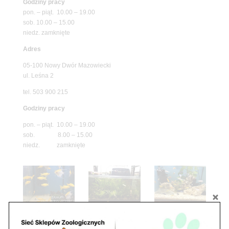
Godziny pracy
pon. – piąt. 10.00 – 19.00
sob. 10.00 – 15.00
niedz. zamknięte
Adres
05-100 Nowy Dwór Mazowiecki
ul. Leśna 2
tel. 503 900 215
Godziny pracy
pon. – piąt. 10.00 – 19.00
sob. 8.00 – 15.00
niedz. zamknięte