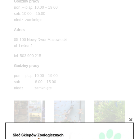
Godziny pracy
pon. – piąt. 10.00 – 19.00
sob. 10.00 – 15.00
niedz. zamknięte
Adres
05-100 Nowy Dwór Mazowiecki
ul. Leśna 2
tel. 503 900 215
Godziny pracy
pon. – piąt. 10.00 – 19.00
sob. 8.00 – 15.00
niedz. zamknięte