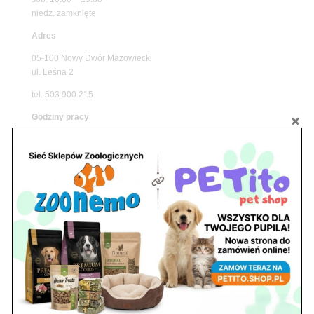
niedz. zamknięte
Adres
05-100 Nowy Dwór Mazowiecki
ul. Leśna 2
tel. 503 900 215
Godziny pracy
pon. – piąt. 10.00 – 19.00
sob. 8.00 – 15.00
niedz. zamknięte