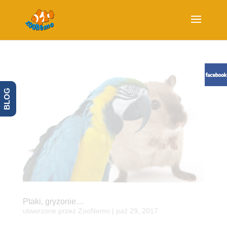
BLOG
Ptaki, gryzonie…
utworzone przez
ZooNemo
|
paź 29, 2017