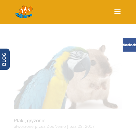
BLOG
Ptaki, gryzonie…
utworzone przez
ZooNemo
|
paź 29, 2017