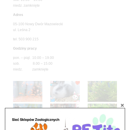
niedz. zamknięte
Adres
05-100 Nowy Dwór Mazowiecki
ul. Leśna 2
tel. 503 900 215
Godziny pracy
pon. – piąt. 10.00 – 19.00
sob. 8.00 – 15.00
niedz. zamknięte