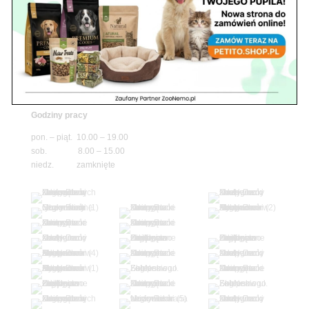
niedz. zamknięte
Adres
05-100 Nowy Dwór Mazowiecki
ul. Leśna 2
tel. 503 900 215
Godziny pracy
pon. – piąt. 10.00 – 19.00
sob. 8.00 – 15.00
niedz. zamknięte