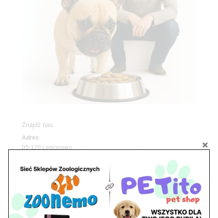
Znajdź nas
Adres
05-120 Legionowo
ul. Piłsudskiego 31,
pawilon 134
tel./fax. 22 784 71 96
Godziny pracy
pon. – piąt. 10.00 – 19.00
sob. 10.00 – 15.00