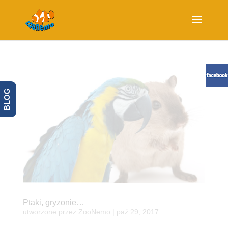
BLOG
Ptaki, gryzonie…
utworzone przez
ZooNemo
|
paź 29, 2017