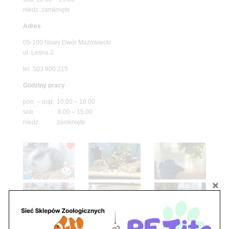
niedz. zamknięte
Adres
05-100 Nowy Dwór Mazowiecki
ul. Leśna 2
tel. 503 900 215
Godziny pracy
pon. – piąt. 10.00 – 19.00
sob. 8.00 – 15.00
niedz. zamknięte