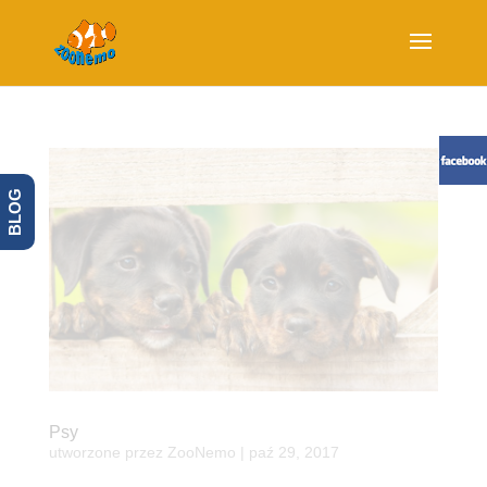
BLOG
Psy
utworzone przez
ZooNemo
|
paź 29, 2017