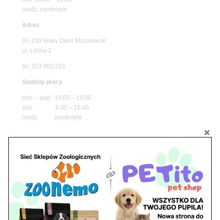
niedz. zamknięte
Adres
05-100 Nowy Dwór Mazowiecki
ul. Leśna 2
tel. 503 900 215
Godziny pracy
pon. – piąt. 10.00 – 19.00
sob. 8.00 – 15.00
niedz. zamknięte