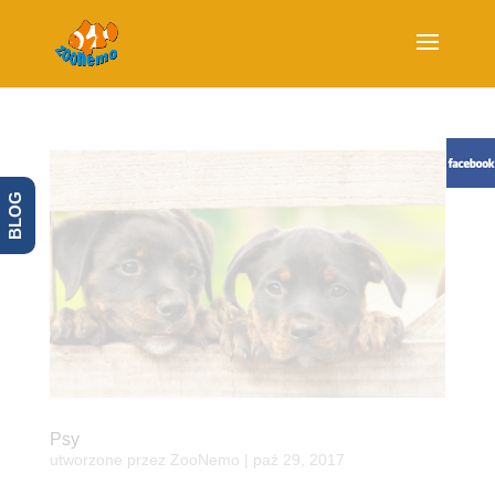
BLOG
Psy
utworzone przez
ZooNemo
|
paź 29, 2017