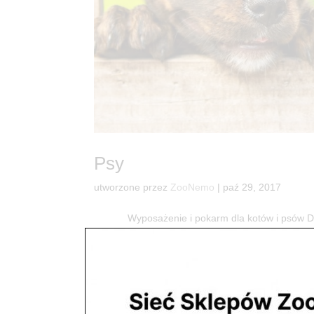
Psy
utworzone przez
ZooNemo
|
paź 29, 2017
Wyposażenie i pokarm dla kotów i psó
dostaniesz wszystko co potrzebne do radości Two