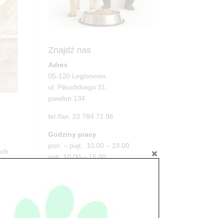
Znajdź nas
Adres
05-120 Legionowo
ul. Piłsudskiego 31,
pawilon 134
tel./fax. 22 784 71 96
Godziny pracy
pon. – piąt. 10.00 – 19.00
ach
sob. 10.00 – 15.00
niedz. zamknięte
Adres
05-100 Nowy Dwór Mazowiecki
ul. Leśna 2