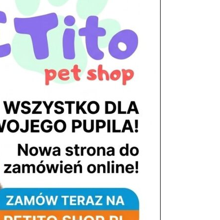
tel. 503 900 215
Godziny pracy
pon. – piąt. 10.00 – 19.00
sob. 8.00 – 15.00
niedz. zamknięte