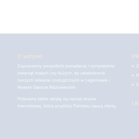
O witrynie
P
Zapraszamy wszystkich posiadaczy i sympatyków
Z
zwierząt małych czy dużych, do odwiedzenia
H
naszych sklepów zoologicznych w Legionowie i
C
Nowym Dworze Mazowieckim
Polecamy także wizytę na naszej stronie
Li
internetowej, która przybliży Państwu naszą ofertę.