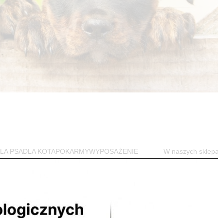
w DLA PSADLA KOTAPOKARMYWYPOSAŻENIE W naszych sklep
jego czworonożnego przyjaciela. Przede...