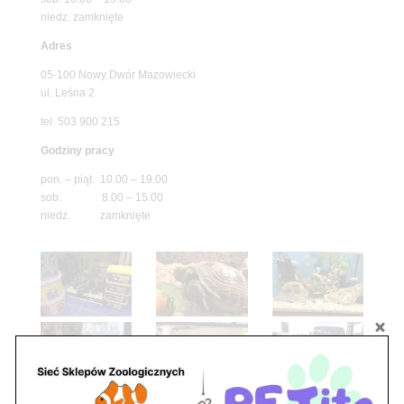
niedz. zamknięte
Adres
05-100 Nowy Dwór Mazowiecki
ul. Leśna 2
tel. 503 900 215
Godziny pracy
pon. – piąt. 10.00 – 19.00
sob. 8.00 – 15.00
niedz. zamknięte