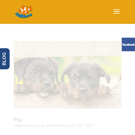
BLOG
Psy
utworzone przez
ZooNemo
|
paź 29, 2017