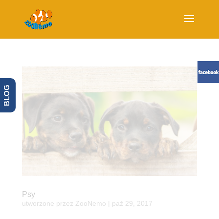
BLOG
Psy
utworzone przez
ZooNemo
|
paź 29, 2017