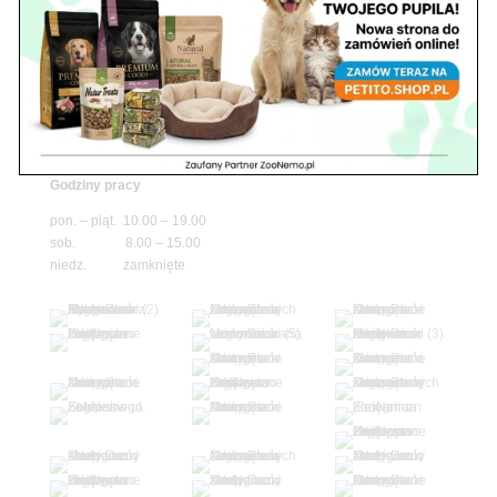
niedz. zamknięte
Adres
05-100 Nowy Dwór Mazowiecki
ul. Leśna 2
tel. 503 900 215
Godziny pracy
pon. – piąt. 10.00 – 19.00
sob. 8.00 – 15.00
niedz. zamknięte