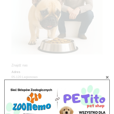
Znajdź nas
Adres
05-120 Legionowo
ul. Piłsudskiego 31,
pawilon 134
tel./fax. 22 784 71 96
Godziny pracy
pon. – piąt. 10.00 – 19.00
sob. 10.00 – 15.00