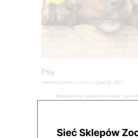
Psy
utworzone przez
ZooNemo
|
paź 29, 2017
Wyposażenie i pokarm dla kotów i psó
dostaniesz wszystko co potrzebne do radości Two