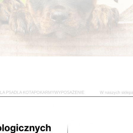
w DLA PSADLA KOTAPOKARMYWYPOSAŻENIE W naszych sklep
jego czworonożnego przyjaciela. Przede...