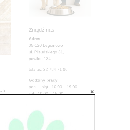
Znajdź nas
Adres
05-120 Legionowo
ul. Piłsudskiego 31,
pawilon 134
tel./fax. 22 784 71 96
Godziny pracy
pon. – piąt. 10.00 – 19.00
ach
sob. 10.00 – 15.00
niedz. zamknięte
Adres
05-100 Nowy Dwór Mazowiecki
ul. Leśna 2