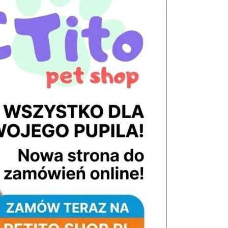
tel. 503 900 215
Godziny pracy
pon. – piąt. 10.00 – 19.00
sob. 8.00 – 15.00
niedz. zamknięte