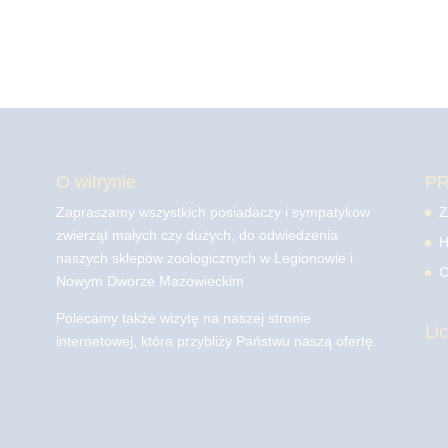
O witrynie
P
Zapraszamy wszystkich posiadaczy i sympatyków
Z
zwierząt małych czy dużych, do odwiedzenia
H
naszych sklepów zoologicznych w Legionowie i
C
Nowym Dworze Mazowieckim
Polecamy także wizytę na naszej stronie
Li
internetowej, która przybliży Państwu naszą ofertę.