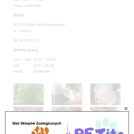
niedz. zamknięte
Adres
05-100 Nowy Dwór Mazowiecki
ul. Leśna 2
tel. 503 900 215
Godziny pracy
pon. – piąt. 10.00 – 19.00
sob. 8.00 – 15.00
niedz. zamknięte