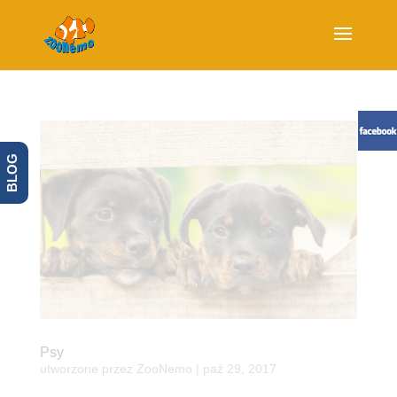
BLOG
Psy
utworzone przez
ZooNemo
|
paź 29, 2017