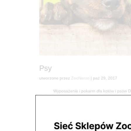
Psy
utworzone przez
ZooNemo
|
paź 29, 2017
Wyposażenie i pokarm dla kotów i psó
dostaniesz wszystko co potrzebne do radości Two