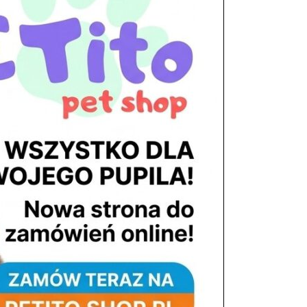
tel. 503 900 215
Godziny pracy
pon. – piąt. 10.00 – 19.00
sob. 8.00 – 15.00
niedz. zamknięte