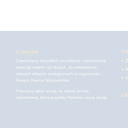
O witrynie
P
Zapraszamy wszystkich posiadaczy i sympatyków
Z
zwierząt małych czy dużych, do odwiedzenia
H
naszych sklepów zoologicznych w Legionowie i
C
Nowym Dworze Mazowieckim
Polecamy także wizytę na naszej stronie
Li
internetowej, która przybliży Państwu naszą ofertę.