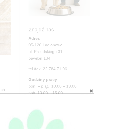
Znajdź nas
Adres
05-120 Legionowo
ul. Piłsudskiego 31,
pawilon 134
tel./fax. 22 784 71 96
Godziny pracy
pon. – piąt. 10.00 – 19.00
ach
sob. 10.00 – 15.00
niedz. zamknięte
Adres
05-100 Nowy Dwór Mazowiecki
ul. Leśna 2