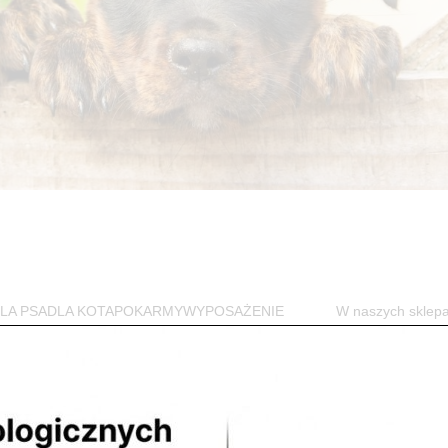
w DLA PSADLA KOTAPOKARMYWYPOSAŻENIE W naszych sklep
jego czworonożnego przyjaciela. Przede...