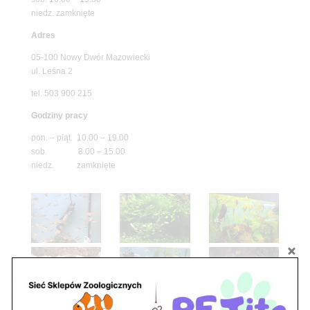
niedz. zamknięte
Adres
05-100 Nowy Dwór Mazowiecki
ul. Leśna 2
tel. 503 900 215
Godziny pracy
pon. – piąt. 10.00 – 19.00
sob. 8.00 – 15.00
niedz. zamknięte