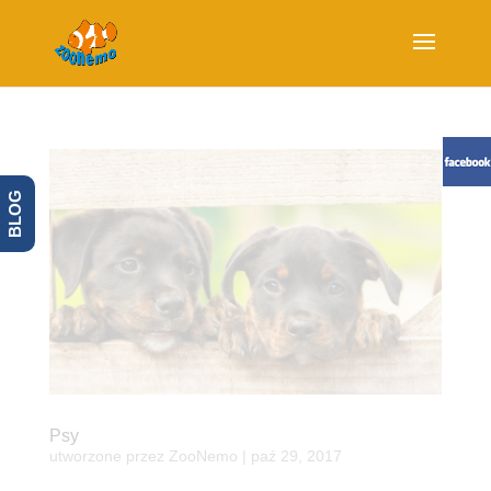
BLOG
Psy
utworzone przez
ZooNemo
|
paź 29, 2017