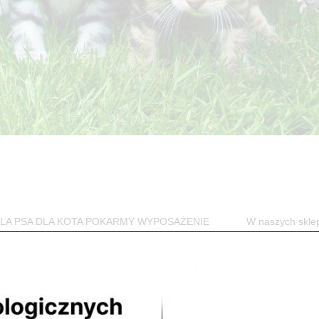
w DLA PSA DLA KOTA POKARMY WYPOSAŻENIE W naszych skle
jego czworonożnego przyjaciela. Przede...