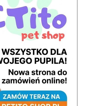
tel. 503 900 215
Godziny pracy
pon. – piąt. 10.00 – 19.00
sob. 8.00 – 15.00
niedz. zamknięte