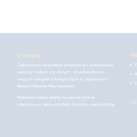
O witrynie
P
Zapraszamy wszystkich posiadaczy i sympatyków
Z
zwierząt małych czy dużych, do odwiedzenia
H
naszych sklepów zoologicznych w Legionowie i
C
Nowym Dworze Mazowieckim
Polecamy także wizytę na naszej stronie
Li
internetowej, która przybliży Państwu naszą ofertę.