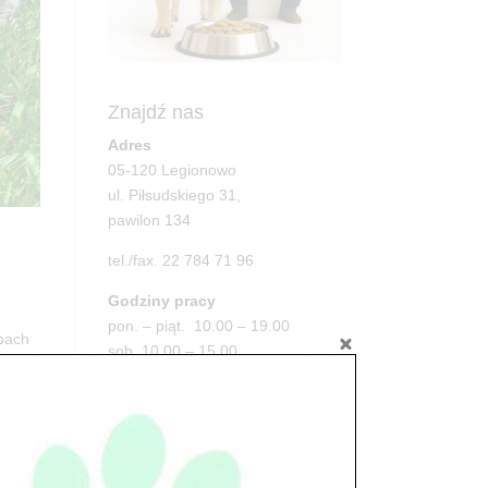
Znajdź nas
Adres
05-120 Legionowo
ul. Piłsudskiego 31,
pawilon 134
tel./fax. 22 784 71 96
Godziny pracy
pon. – piąt. 10.00 – 19.00
pach
sob. 10.00 – 15.00
niedz. zamknięte
Adres
05-100 Nowy Dwór Mazowiecki
ul. Leśna 2