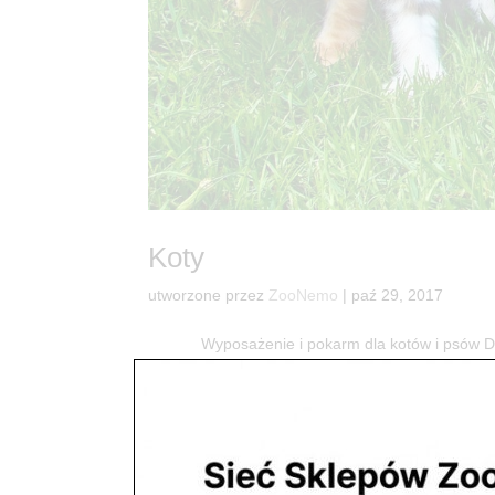
Koty
utworzone przez
ZooNemo
|
paź 29, 2017
Wyposażenie i pokarm dla kotów i psó
dostaniesz wszystko co potrzebne do radości Two