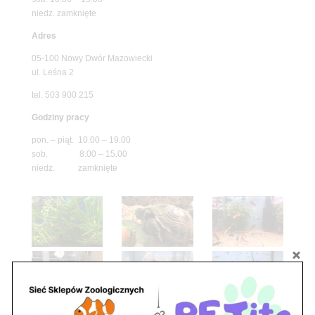
niedz. zamknięte
Adres
05-100 Nowy Dwór Mazowiecki
ul. Leśna 2
tel. 503 900 215
Godziny pracy
pon. – piąt. 10.00 – 19.00
sob. 8.00 – 15.00
niedz. zamknięte