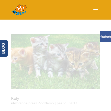
BLOG
Koty
utworzone przez
ZooNemo
|
paź 29, 2017