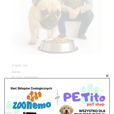
Znajdź nas
Adres
05-120 Legionowo
ul. Piłsudskiego 31,
pawilon 134
tel./fax. 22 784 71 96
Godziny pracy
pon. – piąt. 10.00 – 19.00
sob. 10.00 – 15.00