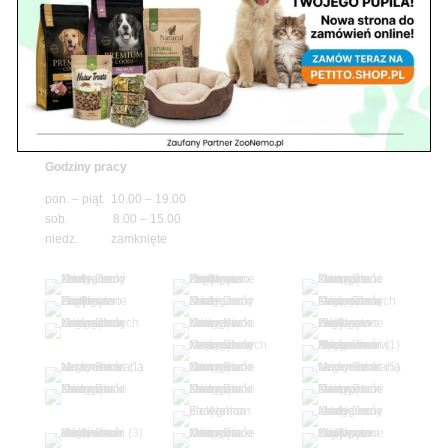
niedz. zamknięte
Adres
05-100 Nowy Dwór Mazowiecki
ul. Leśna 2
tel. 503 900 215
Godziny pracy
pon. – piąt. 10.00 – 19.00
sob. 8.00 – 15.00
niedz. zamknięte