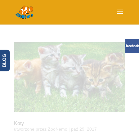
BLOG
Koty
utworzone przez
ZooNemo
|
paź 29, 2017