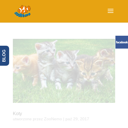
BLOG
Koty
utworzone przez
ZooNemo
|
paź 29, 2017