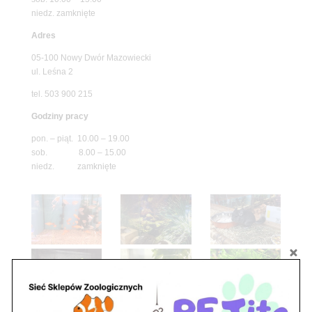
niedz. zamknięte
Adres
05-100 Nowy Dwór Mazowiecki
ul. Leśna 2
tel. 503 900 215
Godziny pracy
pon. – piąt. 10.00 – 19.00
sob. 8.00 – 15.00
niedz. zamknięte