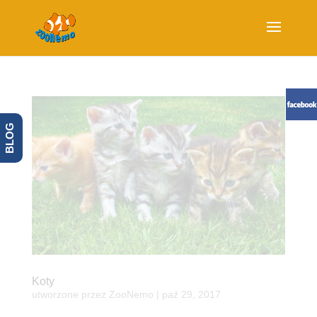
BLOG
Koty
utworzone przez
ZooNemo
|
paź 29, 2017