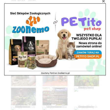
niedz. zamknięte
Adres
05-100 Nowy Dwór Mazowiecki
ul. Leśna 2
tel. 503 900 215
Godziny pracy
pon. – piąt. 10.00 – 19.00
sob. 8.00 – 15.00
niedz. zamknięte