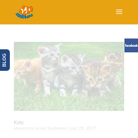
BLOG
Koty
utworzone przez
ZooNemo
|
paź 29, 2017