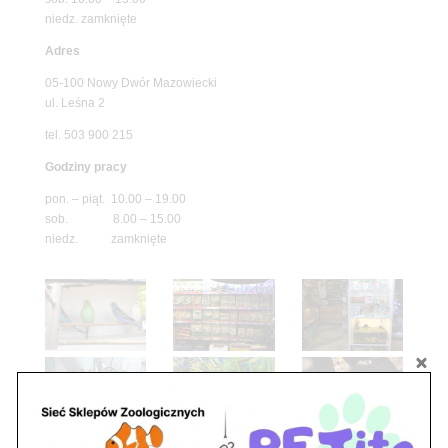
niedz. zamknięte
Adres
05-100 Nowy Dwór Mazowiecki
ul. Leśna 2
tel. 503 900 215
Godziny pracy
pon. – piąt. 10.00 – 19.00
sob. 8.00 – 15.00
niedz. zamknięte