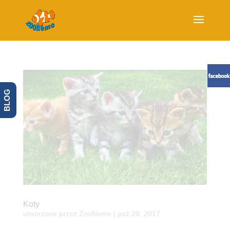
BLOG
Koty
utworzone przez
ZooNemo
|
paź 29, 2017