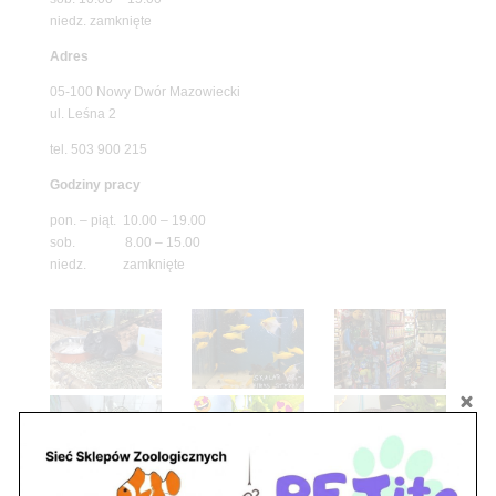
niedz. zamknięte
Adres
05-100 Nowy Dwór Mazowiecki
ul. Leśna 2
tel. 503 900 215
Godziny pracy
pon. – piąt. 10.00 – 19.00
sob. 8.00 – 15.00
niedz. zamknięte