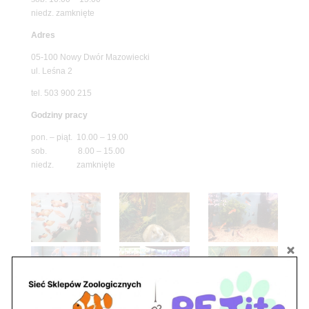
niedz. zamknięte
Adres
05-100 Nowy Dwór Mazowiecki
ul. Leśna 2
tel. 503 900 215
Godziny pracy
pon. – piąt. 10.00 – 19.00
sob. 8.00 – 15.00
niedz. zamknięte