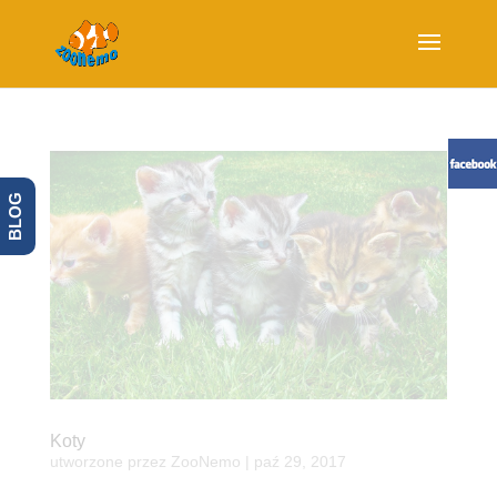
BLOG
Koty
utworzone przez
ZooNemo
|
paź 29, 2017