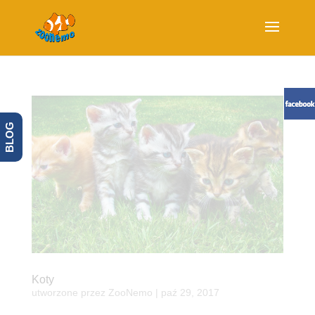
BLOG
Koty
utworzone przez
ZooNemo
|
paź 29, 2017