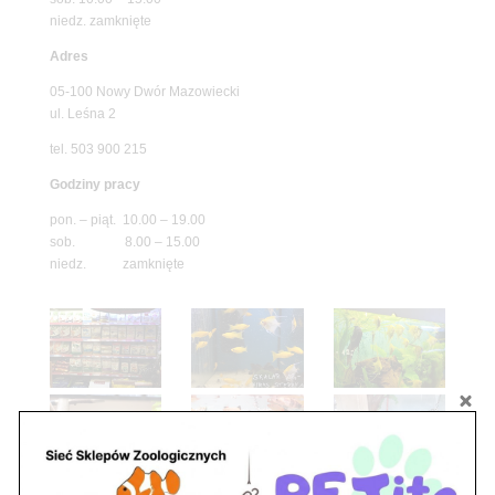
niedz. zamknięte
Adres
05-100 Nowy Dwór Mazowiecki
ul. Leśna 2
tel. 503 900 215
Godziny pracy
pon. – piąt. 10.00 – 19.00
sob. 8.00 – 15.00
niedz. zamknięte