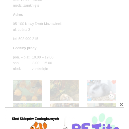
niedz. zamknięte
Adres
05-100 Nowy Dwór Mazowiecki
ul. Leśna 2
tel. 503 900 215
Godziny pracy
pon. – piąt. 10.00 – 19.00
sob. 8.00 – 15.00
niedz. zamknięte