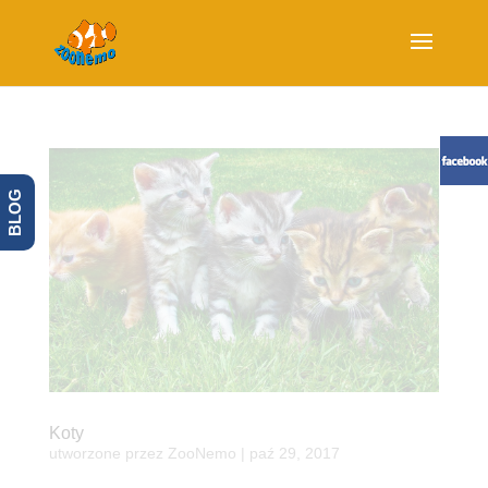
BLOG
Koty
utworzone przez
ZooNemo
|
paź 29, 2017