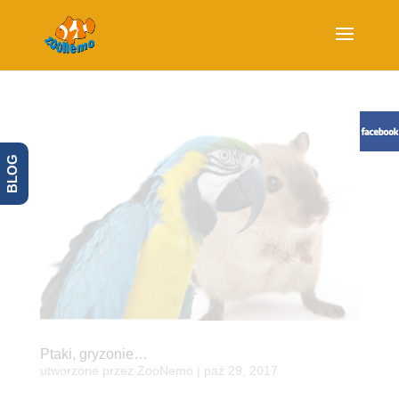
BLOG
Ptaki, gryzonie…
utworzone przez
ZooNemo
|
paź 29, 2017