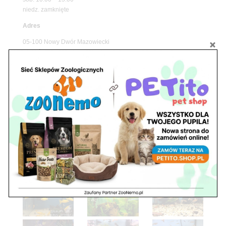
niedz. zamknięte
Adres
05-100 Nowy Dwór Mazowiecki
ul. Leśna 2
tel. 503 900 215
Godziny pracy
pon. – piąt. 10.00 – 19.00
sob. 8.00 – 15.00
niedz. zamknięte