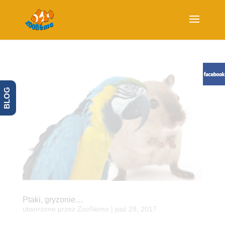
BLOG
Ptaki, gryzonie…
utworzone przez
ZooNemo
|
paź 29, 2017