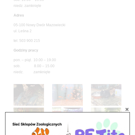
niedz. zamknięte
Adres
05-100 Nowy Dwór Mazowiecki
ul. Leśna 2
tel. 503 900 215
Godziny pracy
pon. – piąt. 10.00 – 19.00
sob. 8.00 – 15.00
niedz. zamknięte