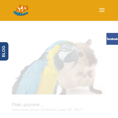
BLOG
Ptaki, gryzonie…
utworzone przez
ZooNemo
|
paź 29, 2017