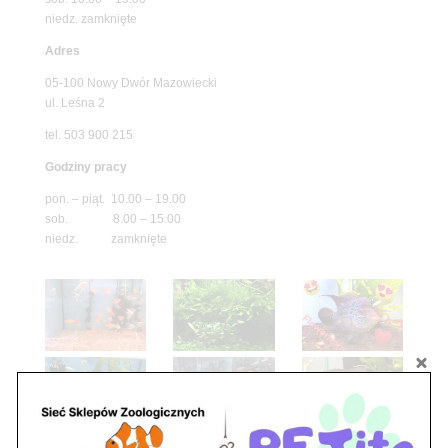
niedz. zamknięte
Adres
05-100 Nowy Dwór Mazowiecki
ul. Leśna 2
tel. 503 900 215
Godziny pracy
pon. – piąt. 10.00 – 19.00
sob. 8.00 – 15.00
niedz. zamknięte