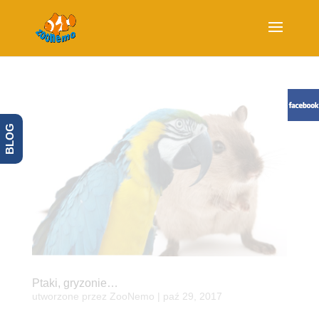
BLOG
Ptaki, gryzonie…
utworzone przez
ZooNemo
|
paź 29, 2017