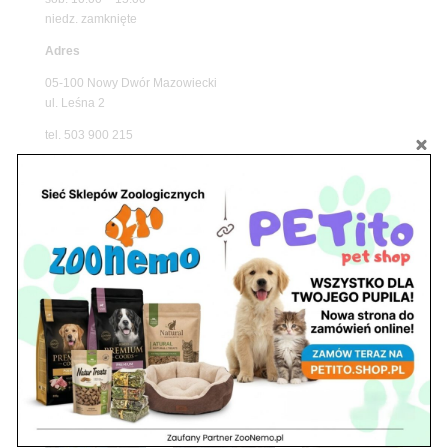
niedz. zamknięte
Adres
05-100 Nowy Dwór Mazowiecki
ul. Leśna 2
tel. 503 900 215
Godziny pracy
pon. – piąt. 10.00 – 19.00
sob. 8.00 – 15.00
niedz. zamknięte