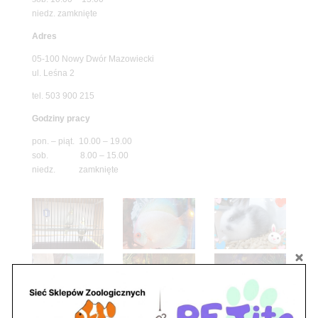
niedz. zamknięte
Adres
05-100 Nowy Dwór Mazowiecki
ul. Leśna 2
tel. 503 900 215
Godziny pracy
pon. – piąt. 10.00 – 19.00
sob. 8.00 – 15.00
niedz. zamknięte