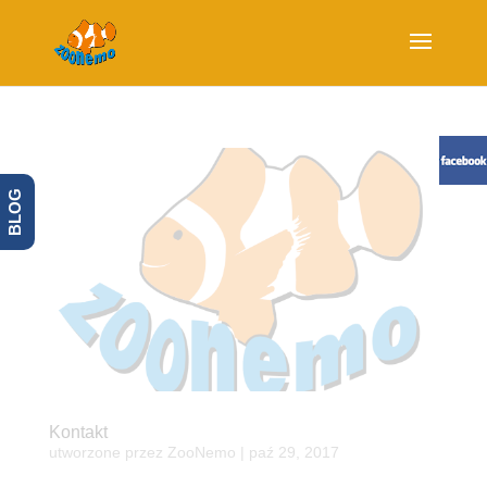
BLOG
Kontakt
utworzone przez
ZooNemo
|
paź 29, 2017