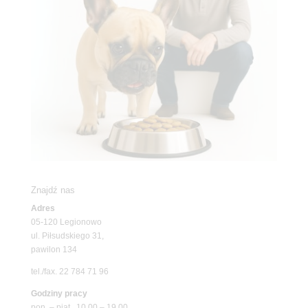
Znajdź nas
Adres
05-120 Legionowo
ul. Piłsudskiego 31,
pawilon 134
tel./fax. 22 784 71 96
Godziny pracy
pon. – piąt. 10.00 – 19.00