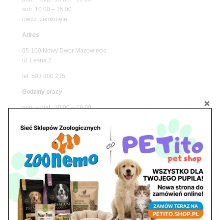
sob. 10.00 – 15.00
niedz. zamknięte
Adres
05-100 Nowy Dwór Mazowiecki
ul. Leśna 2
tel. 503 900 215
Godziny pracy
pon. – piąt. 10.00 – 19.00
sob. 8.00 – 15.00
niedz. zamknięte