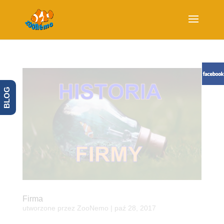
BLOG
Firma
utworzone przez
ZooNemo
|
paź 28, 2017