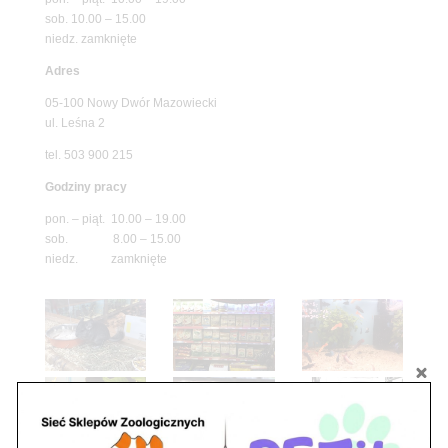
sob. 10.00 – 15.00
niedz. zamknięte
Adres
05-100 Nowy Dwór Mazowiecki
ul. Leśna 2
tel. 503 900 215
Godziny pracy
pon. – piąt. 10.00 – 19.00
sob. 8.00 – 15.00
niedz. zamknięte