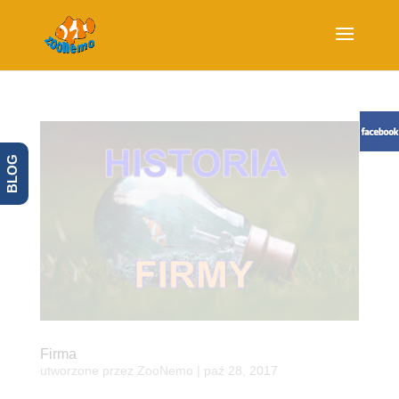
BLOG
Firma
utworzone przez
ZooNemo
|
paź 28, 2017