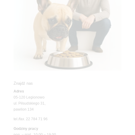
Znajdź nas
Adres
05-120 Legionowo
ul. Piłsudskiego 31,
pawilon 134
tel./fax. 22 784 71 96
Godziny pracy
pon. – piąt. 10.00 – 19.00